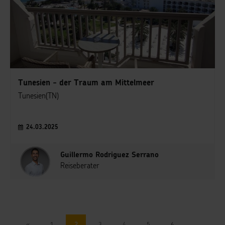
Tunesien - der Traum am Mittelmeer
Tunesien(TN)
24.03.2025
Guillermo Rodriguez Serrano
Reiseberater
«
1
2
3
4
5
6