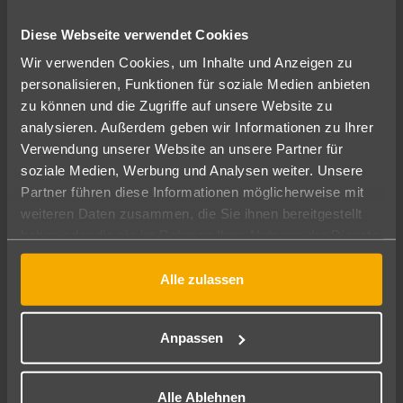
Diese Webseite verwendet Cookies
Wir verwenden Cookies, um Inhalte und Anzeigen zu
personalisieren, Funktionen für soziale Medien anbieten
zu können und die Zugriffe auf unsere Website zu
analysieren. Außerdem geben wir Informationen zu Ihrer
Verwendung unserer Website an unsere Partner für
Türkische Ägäis – Zwischen Kulturwundern und
soziale Medien, Werbung und Analysen weiter. Unsere
Küstenglück
Partner führen diese Informationen möglicherweise mit
Türkei(TR)
weiteren Daten zusammen, die Sie ihnen bereitgestellt
haben oder die sie im Rahmen Ihrer Nutzung der Dienste
15.10.2025
gesammelt haben.
Alle zulassen
Dorthe Menzel
Reiseberaterin
Anpassen
Alle Ablehnen