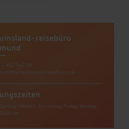
uinsland-reisebüro
tmund
 - 952 562 18
mund@schauinsland-reisebuero.de
ungszeiten
Dienstag, Mittwoch, Donnerstag, Freitag, Samstag:
20:00 Uhr