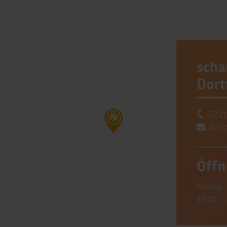
scha
Dor
0231
dort
Öffn
Montag, 
10:00 - 