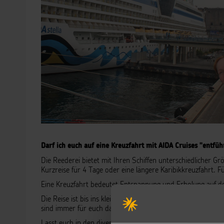
Darf ich euch auf eine Kreuzfahrt mit AIDA Cruises "entfü
Die Reederei bietet mit Ihren Schiffen unterschiedlicher G
Kurzreise für 4 Tage oder eine längere Karibikkreuzfahrt. F
Eine Kreuzfahrt bedeutet Entspannung und Erholung auf der
organisiert, die Kundenz
Die Reise ist bis ins kleinste Detail
sind immer für euch da.
Lasst euch in den diversen Buffet-/ und Themen Restaura