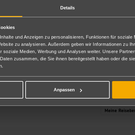
Details
n dem viele tolle Shows und Themenabende vorgestellt werden.
eapel, Messina, Malta, Palermo, Sardinien und Ibiza wieder nach Mallorc
Stella die Reise in vollen Zügen genießen.
Cookies
ren möchtet, so ruft Sie mich gerne an, oder schreibteine E-Mail.
nhalte und Anzeigen zu personalisieren, Funktionen für soziale
r euch euer passendes „Juwel“. Ich freue mich!
Website zu analysieren. Außerdem geben wir Informationen zu I
r soziale Medien, Werbung und Analysen weiter. Unsere Partner
 Daten zusammen, die Sie ihnen bereitgestellt haben oder die s
n.
Anpassen
3
Meine Reiseber