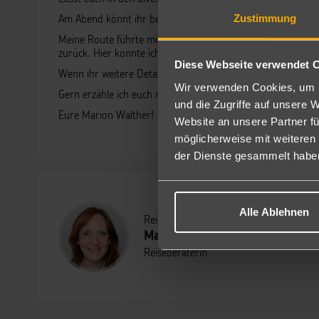
Zustimmung
Am Abend könnt ihr beispielweise das Theater besuchen, i
Meine Route führte mich von Mallorca über Korsika, Rom, N
zurück. Hier konnte ich in meiner Balkonkabine auf der AIDA
Diese Webseite verwendet 
Wenn ihr weitere Details zu meiner wunderbaren Reise erfah
Wir verwenden Cookies, um I
Gern erzähle ich euch mehr davon! Gemeinsam finden wir fü
und die Zugriffe auf unsere 
Eure Marion Walther!
Website an unsere Partner fü
möglicherweise mit weiteren
der Dienste gesammelt habe
Alle Ablehnen
Reisebericht geschrieben am 21.02.202
Marion Walther
Reiseberaterin