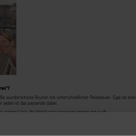
hren"?
röße wunderschöne Routen mit unterschiedlicher Reisedauer. Egal ob eine
ür jeden ist das passende dabei.
 ganzen Linie. Ihr Hotel reist sozusagen immer mit euch.
ufriedenheit
an Bord steht immer an erster Stelle und die Kollegen von 
nts verwöhnen.