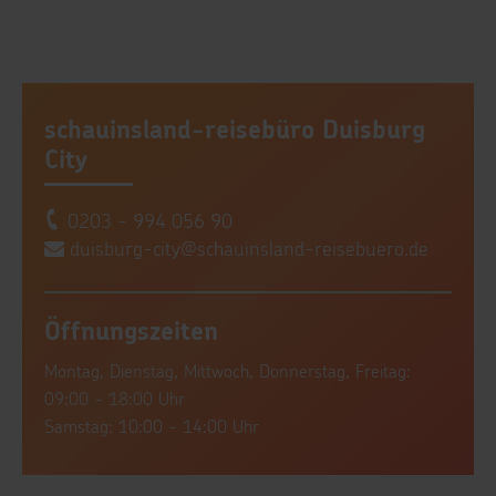
schauinsland-reisebüro Duisburg
City
0203 - 994 056 90
duisburg-city@schauinsland-reisebuero.de
Öffnungszeiten
Montag, Dienstag, Mittwoch, Donnerstag, Freitag:
09:00 - 18:00 Uhr
Samstag: 10:00 - 14:00 Uhr