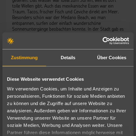
gesehen. Das Wasser war ideal zum Surfen, weil es dort
tolle Wellen gibt. Auch das mexikanische Essen war ein
Traum. Tacos, frischer Fisch und Ceviche direkt am Meer.
Besonders schön war der Medano Beach, wo man
entspannen, surfen oder einfach wunderschöne
Sonnenuntergänge beobachten konnte. In der Stadt gab es
viele Bars mit Livemusik und eine fröhliche, offene
Atmosphäre. Cabo San Lucas war für mich eine perfekte
Mischung aus Natur, Kultur, Nightlife und entspanntem
Strandurlaub.
Zustimmung
Details
Über Cookies
Diese Webseite verwendet Cookies
Wir verwenden Cookies, um Inhalte und Anzeigen zu
personalisieren, Funktionen für soziale Medien anbieten
zu können und die Zugriffe auf unsere Website zu
analysieren. Außerdem geben wir Informationen zu Ihrer
Reisebericht geschrieben am 15.08.2025
Verwendung unserer Website an unsere Partner für
Calvin Hackbarth
soziale Medien, Werbung und Analysen weiter. Unsere
Reiseberater - Auszubildender
Partner führen diese Informationen möglicherweise mit