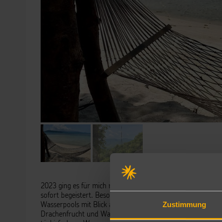
2023 ging es für mich nach Ko Samui, Thailands zweitgrößt
sofort begeistert. Besonders beeindruckt haben mich die N
Zustimmung
Wasserpools mit Blick auf den Dschungel und das Meer. Das 
Drachenfrucht und Wassermelone. Mein Lieblingsstrand wa