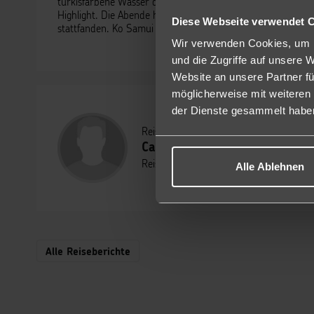
türkisfarbene Wasser direkt vor einem liegt. Auch die täg
Highlight. Die Abende habe ich gerne in der Ark Bar am C
Diese Webseite verwendet 
stattfanden. Ko Samui hat mir mit seiner Natur, dem Ess
Wir verwenden Cookies, um I
und die Zugriffe auf unsere 
Website an unsere Partner fü
möglicherweise mit weiteren
der Dienste gesammelt habe
Reisebericht geschrieben am 15.08.202
Calvin Hackbarth
Reiseberater - Auszubildender
Alle Ablehnen
Alle Reiseberichte