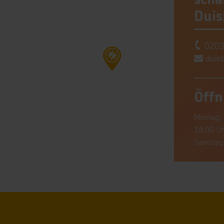
Duis
0203
duisb
Öffn
Montag, 
18:00 U
Samstag: