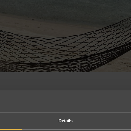
e Insel. Die traumhaften Strände und das türkisfarbene Wasser haben m
a Muang Waterfalls. Nach einem kleinen Hike gelangt man zu natürlichen
Details
lokale Essen war super lecker und zudem sehr günstig; überall gab es fr
r Crystal Bay, wo man von grüner Natur und Felsen umgeben ist, währe