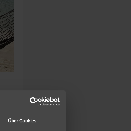
ich
Über Cookies
ische
nd das