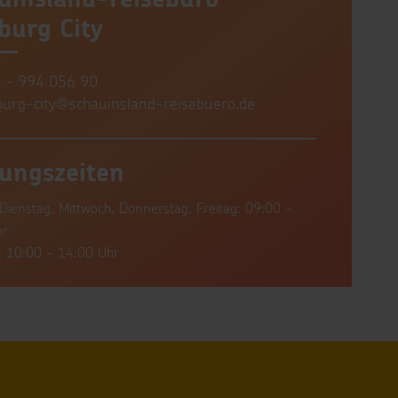
burg City
 - 994 056 90
urg-city@schauinsland-reisebuero.de
ungszeiten
Dienstag, Mittwoch, Donnerstag, Freitag: 09:00 -
hr
 10:00 - 14:00 Uhr