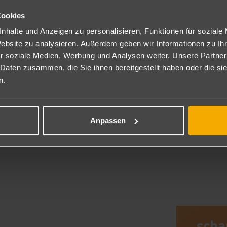
lichen Massagen am Strand für unter 10 Euro pro Stunde waren ein echtes
haweng Beach verbracht, wo spektakuläre Feuershows direkt am Wasser
Cookies
en und der entspannten Atmosphäre unvergessliche Momente beschert.
nhalte und Anzeigen zu personalisieren, Funktionen für soziale
Website zu analysieren. Außerdem geben wir Informationen zu I
r soziale Medien, Werbung und Analysen weiter. Unsere Partner
 Daten zusammen, die Sie ihnen bereitgestellt haben oder die s
n.
5
Anpassen
Meine Reiseber
scha