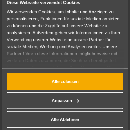
Bei uns finden Sie Hotels und Zimmertypen, die wir,
Diese Webseite verwendet Cookies
abgestimmt auf die Wünsche und Vorstellungen unserer
Wir verwenden Cookies, um Inhalte und Anzeigen zu
gemeinsamen Kunden, ausschließlich für den
personalisieren, Funktionen für soziale Medien anbieten
deutschsprachigen Veranstalter-Markt unter Vertrag
zu können und die Zugriffe auf unsere Website zu
genommen haben. Einfach „original“ schauinsland-reisen.
analysieren. Außerdem geben wir Informationen zu Ihrer
Verwendung unserer Website an unsere Partner für
Bei uns sind Sie bereits vor Antritt Ihres Traumurlaubs in
soziale Medien, Werbung und Analysen weiter. Unsere
besten Händen. Unsere Auswahl an Top-Hotels ermöglicht
Partner führen diese Informationen möglicherweise mit
Ihnen glückliche und unbeschwerte Urlaubstage. Ob Sie sich
weiteren Daten zusammen, die Sie ihnen bereitgestellt
für die Kanarischen Inseln, Mallorca oder eine Fernreise
haben oder die sie im Rahmen Ihrer Nutzung der Dienste
nach Thailand entscheiden, bleibt Ihnen überlassen. Lassen
gesammelt haben.
Sie sich inspirieren und finden Sie Ihren Traumurlaub!
Alle zulassen
Mit schauinsland-reisen sorgenfrei in die schönste Zeit des
Jahres starten
Anpassen
Hier geht's zu unserer Top Auswahl
Alle Ablehnen