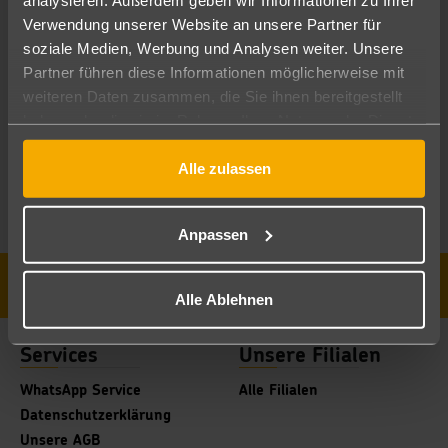
Verwendung unserer Website an unsere Partner für
soziale Medien, Werbung und Analysen weiter. Unsere
Partner führen diese Informationen möglicherweise mit
To view this video, you must accept marketing cookies.
weiteren Daten zusammen, die Sie ihnen bereitgestellt
haben oder die sie im Rahmen Ihrer Nutzung der Dienste
gesammelt haben.
Alle zulassen
Anpassen
Kontakt
Sitemap
Stellenangebote
Alle Ablehnen
Services
Unsere Filialen
WhatsApp Service
Alle Filialen
Datenschutzerklärung
Unsere AGB