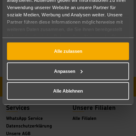
Verwendung unserer Website an unsere Partner für
soziale Medien, Werbung und Analysen weiter. Unsere
Partner führen diese Informationen möglicherweise mit
To view this video, you must accept marketing cookies.
weiteren Daten zusammen, die Sie ihnen bereitgestellt
haben oder die sie im Rahmen Ihrer Nutzung der Dienste
gesammelt haben.
Alle zulassen
Anpassen
Kontakt
Sitemap
Stellenangebote
Alle Ablehnen
Services
Unsere Filialen
WhatsApp Service
Alle Filialen
Datenschutzerklärung
Unsere AGB