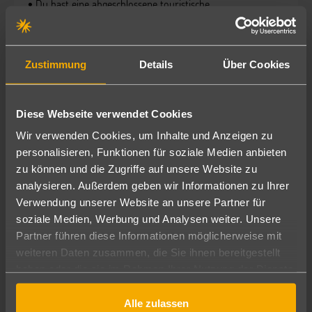
• Du hast eine abgeschlossene touristische
Berufsausbildung und bereits Berufserfahrung –
vorzugsweise in einem Reisebüro – mit fundierten
Zielgebietskenntnissen
Zustimmung
Details
Über Cookies
• Ein selbständiger, kompetenter und freundlicher Umgang
mit Kunden ist für dich genauso selbstverständlich wie eine
Diese Webseite verwendet Cookies
abschlussorientierte und selbständige Arbeitsweise
Wir verwenden Cookies, um Inhalte und Anzeigen zu
• Du besitzt eine hohe Serviceorientierung und
personalisieren, Funktionen für soziale Medien anbieten
Kommunikationsstärke
zu können und die Zugriffe auf unsere Website zu
analysieren. Außerdem geben wir Informationen zu Ihrer
• Sicheren Umgang mit den gängigen touristischen
Verwendung unserer Website an unsere Partner für
Buchungs- und Vertriebssystemen (Sabre / Merlin, Jack+,
soziale Medien, Werbung und Analysen weiter. Unsere
Bistro) und / oder weiteren Systemen sowie gute MS-
Partner führen diese Informationen möglicherweise mit
Office-Kenntnisse und Englisch in Wort und Schrift setzen
weiteren Daten zusammen, die Sie ihnen bereitgestellt
wir voraus
haben oder die sie im Rahmen Ihrer Nutzung der Dienste
gesammelt haben.
• BLANK-Kenntnisse sind von Vorteil
Alle zulassen