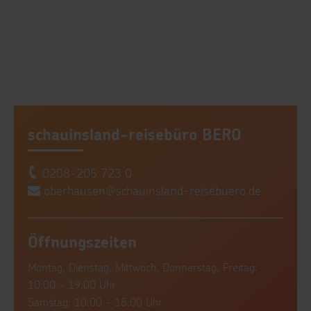
schauinsland-reisebüro BERO
0208-205 723 0
oberhausen@schauinsland-reisebuero.de
Öffnungszeiten
Montag, Dienstag, Mittwoch, Donnerstag, Freitag:
10:00 - 19:00 Uhr
Samstag: 10:00 - 18:00 Uhr