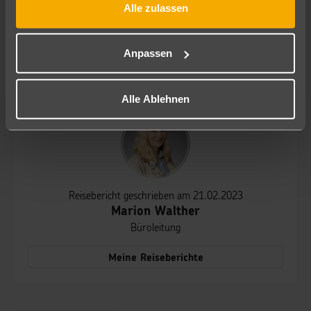
Alle zulassen
Gern berate ich euch in unserem schauinsland reisebüro
Dortmund!
Anpassen
Eure Marion Walther!
Alle Ablehnen
Reisebericht geschrieben am 21.02.2023
Marion Walther
Büroleitung
Meine Reiseberichte