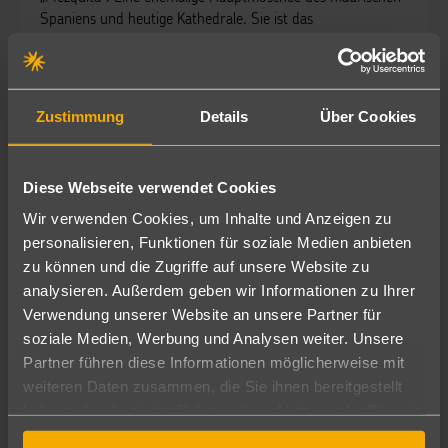
Spaniens und heutige Kathedrale. Sie ist das
architektonische Symbol der Stadt.
steht mit seiner „Alhambra“ und den Gärten der
Granada
Generalife für das maurische Erbe der Stadt und ist
Zustimmung
Details
Über Cookies
definitiv einen Besuch wert!
Verlängert eure Rundreise mit einem anschließenden
Badeaufenthalt in
und lasst die gesammelten
Conil
Diese Webseite verwendet Cookies
Eindrücke Andalusiens an einem der längsten Sandstrände
Wir verwenden Cookies, um Inhalte und Anzeigen zu
der Region Revue passieren.
personalisieren, Funktionen für soziale Medien anbieten
zu können und die Zugriffe auf unsere Website zu
Wunderbare Hotels wie z.B. das „
“
Hipotel Flamenco Conil
erwarten euch.
analysieren. Außerdem geben wir Informationen zu Ihrer
Verwendung unserer Website an unsere Partner für
Auch Golfspieler kommen hier nicht zu kurz – „
soziale Medien, Werbung und Analysen weiter. Unsere
ist das Golfer Eldorado. 18 – Loch
Novo Sancti Petri“
Partner führen diese Informationen möglicherweise mit
Golfplätze und Luxuriöse Hotels wie das „Iberostar Royal
weiteren Daten zusammen, die Sie ihnen bereitgestellt
Andalus“ sind hier zu empfehlen.
haben oder die sie im Rahmen Ihrer Nutzung der Dienste
Habe ich euch neugierig gemacht?
gesammelt haben.