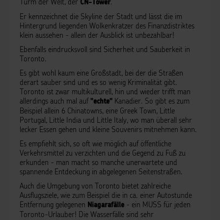
Turm der Welt, der
.
CN-Tower
Er kennzeichnet die Skyline der Stadt und lässt die im
Hintergrund liegenden Wolkenkratzer des Finanzdistriktes
klein aussehen - allein der Ausblick ist unbezahlbar!
Ebenfalls eindrucksvoll sind Sicherheit und Sauberkeit in
Toronto.
Es gibt wohl kaum eine Großstadt, bei der die Straßen
derart sauber sind und es so wenig Kriminalität gibt.
Toronto ist zwar multikulturell, hin und wieder trifft man
allerdings auch mal auf
Kanadier. So gibt es zum
"echte"
Beispiel allein 6 Chinatowns, eine Greek Town, Little
Portugal, Little India und Little Italy, wo man überall sehr
lecker Essen gehen und kleine Souvenirs mitnehmen kann.
Es empfiehlt sich, so oft wie möglich auf öffentliche
Verkehrsmittel zu verzichten und die Gegend zu Fuß zu
erkunden - man macht so manche unerwartete und
spannende Entdeckung in abgelegenen Seitenstraßen.
Auch die Umgebung von Toronto bietet zahlreiche
Ausflugsziele, wie zum Beispiel die in ca. einer Autostunde
Entfernung gelegenen
- ein MUSS für jeden
Niagarafälle
Toronto-Urlauber! Die Wasserfälle sind sehr