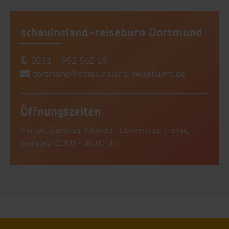
schauinsland-reisebüro Dortmund
0231 - 952 562 18
dortmund@schauinsland-reisebuero.de
Öffnungszeiten
Montag, Dienstag, Mittwoch, Donnerstag, Freitag,
Samstag: 10:00 - 20:00 Uhr