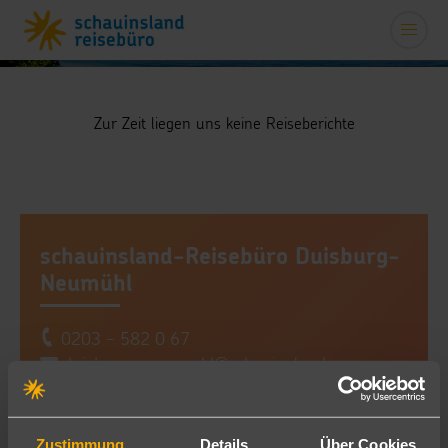
Zur Zeit liegen uns keine Reiseberichte
schauinsland-Reisebüro Duisburg-
Neumühl
0203 - 582 0 67
duisburg-neumuehl@schauinsland-
reisebuero.de
Zustimmung
Details
Über Cookies