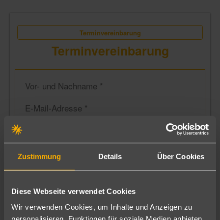
Terminvereinbarung
Terminvereinbarung
Vor- und Nachname *
E-Mail-Adresse *
Telefonnummer
Ansprechpartner
Ansprechpartner *
Zustimmung
Details
Über Cookies
Ansprechpartner
Terminart
Diese Webseite verwendet Cookies
Anlass
Anlass
Wir verwenden Cookies, um Inhalte und Anzeigen zu
personalisieren, Funktionen für soziale Medien anbieten