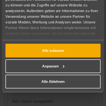
zu können und die Zugriffe auf unsere Website zu
«
‹
›
»
August 2026
analysieren. Außerdem geben wir Informationen zu Ihrer
Verwendung unserer Website an unsere Partner für
MO
DI
MI
DO
FR
SA
SO
soziale Medien, Werbung und Analysen weiter. Unsere
Partner führen diese Informationen möglicherweise mit
27
28
29
30
31
1
2
weiteren Daten zusammen, die Sie ihnen bereitgestellt
haben oder die sie im Rahmen Ihrer Nutzung der Dienste
3
4
5
6
7
8
9
gesammelt haben.
Alle zulassen
10
11
12
13
14
15
16
17
18
19
20
21
22
23
Anpassen
24
25
26
27
28
29
30
Alle Ablehnen
31
1
2
3
4
5
6
Kein Datum ausgewählt