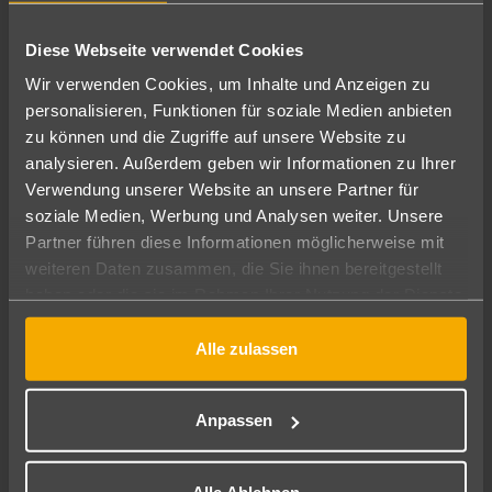
Diese Webseite verwendet Cookies
Wir verwenden Cookies, um Inhalte und Anzeigen zu
personalisieren, Funktionen für soziale Medien anbieten
zu können und die Zugriffe auf unsere Website zu
analysieren. Außerdem geben wir Informationen zu Ihrer
Verwendung unserer Website an unsere Partner für
soziale Medien, Werbung und Analysen weiter. Unsere
Denis Dürre
Partner führen diese Informationen möglicherweise mit
Büroleitung
weiteren Daten zusammen, die Sie ihnen bereitgestellt
haben oder die sie im Rahmen Ihrer Nutzung der Dienste
gesammelt haben.
Nach meiner Ausbildung zum
Tourismuskaufmann 2014 habe ich 3 Jahre im
Alle zulassen
telefonischen Kundenservice gearbeitet und bin
Mehr anzelgen
nun seit 6 Jahren im Reisebürogeschäft tätig.
Anpassen
Seit Januar 2022 habe ich in unserer Filiale in
Mönchengladbach die Büroleitung übernommen
und war dies zuvor 1 Jahr am Köln/Bonn
Alle Ablehnen