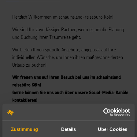
Herzlich Willkommen im schauinsland-reisebüro Köln!
Wir sind Ihr zuverlässiger Partner, wenn es um die Planung
und Buchung Ihrer Traumreise geht.
Wir bieten Ihnen spezielle Angebote, angepasst auf Ihre
individuellen Wünsche, um Ihnen ihren maßgeschneiderten
Urlaub zu buchen!
Wir freuen uns auf Ihren Besuch bei uns im schauinsland
reisebüro Köln!
Gerne können Sie uns auch über unsere Social-Media-Kanäle
kontaktieren!
Hier geht's zu unseren Google Bewertungen:
Bewerte uns hier
😎
Zustimmung
Details
Über Cookies
Wir sind immer gerne für Sie da!