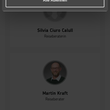
Flughafen. Seit 2025 bin ich nun die Büroleitung
in unseren Kölner Reisebüro.
Reisen war schon immer meine große
Leidenschaft und habe dadurch auch schon ein
paar Erfahrungen machen können.
Silvia Ciuro Calull
Zum Beispiel habe ich Thailand, Bali, Australien,
Ägypten, Dubai, Griechenland als auch die
Reiseberaterin
Kanarischen Inseln und die Balearen bereist.
Gerne bin ich Ihnen bei Ihrer Urlaubsplanung
jederzeit behilflich um Ihnen die schönste Zeit des
Jahres zu ermöglichen.
Ich freue mich über Ihren Besuch – Sprechen Sie
mich gerne an!
Martin Kraft
Reiseberater