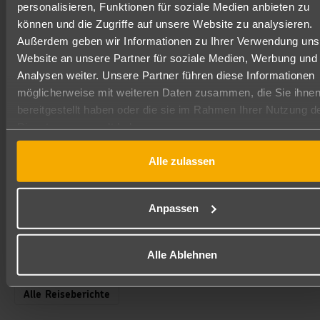
personalisieren, Funktionen für soziale Medien anbieten zu
Eure Olesja! 🌞🌴
können und die Zugriffe auf unsere Website zu analysieren.
Außerdem geben wir Informationen zu Ihrer Verwendung uns
Website an unsere Partner für soziale Medien, Werbung und
Analysen weiter. Unsere Partner führen diese Informationen
möglicherweise mit weiteren Daten zusammen, die Sie ihne
bereitgestellt haben oder die sie im Rahmen Ihrer Nutzung d
Dienste gesammelt haben.
Alle zulassen
Reisebericht geschrieben am 29.07.2022
Olesja Göhrich
Büroleitung
Anpassen
Meine Reiseberichte
Alle Ablehnen
Alle Reiseberichte