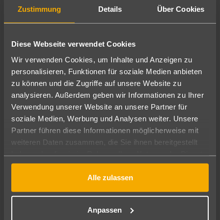
Zustimmung
Details
Über Cookies
Unser Team
Reiseberichte
Diese Webseite verwendet Cookies
Wir verwenden Cookies, um Inhalte und Anzeigen zu
personalisieren, Funktionen für soziale Medien anbieten
zu können und die Zugriffe auf unsere Website zu
analysieren. Außerdem geben wir Informationen zu Ihrer
Verwendung unserer Website an unsere Partner für
soziale Medien, Werbung und Analysen weiter. Unsere
Partner führen diese Informationen möglicherweise mit
weiteren Daten zusammen, die Sie ihnen bereitgestellt
Manuela Schulz
haben oder die sie im Rahmen Ihrer Nutzung der Dienste
Reiseberaterin
gesammelt haben.
Alle zulassen
Meine Reiseberichte
"Glück ist die Summe schöner Erinnerungen."
Anpassen
Die schönste Zeit des Jahres plane ich seit 14