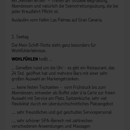
ein „Kennen lernen“ – Treffen an:
offizielle Begrüßung,
Abendessen und natürlich die Seenotrettungsübung, die bei
jeder Kreuzfahrt Pflicht ist.
Auslaufen vom Hafen Las Palmas auf Gran Canaria.
1. Seetag
Die Mein Schiff-Flotte steht ganz besonders für
Wohlfühlerlebnisse.
heißt …
WOHLFÜHLEN
… Genießen rund um die Uhr - es gibt ein Restaurant, das
24 Std. geöffnet hat und
mehrere Bars mit einer sehr
großen Auswahl an Markengetränken.
…. keine festen Tischzeiten - vom Frühstuck bis zum
Abendessen, entweder als
Buffet oder á la Carte zur freien
Auswahl mit Service am Platz, Spitzenküche,
sehr viel
Flexibilität durch ein überdurchschnittliches Platzangebot
…. sehr freundliches und gut geschultes Servicepersonal
…. sehr schöner SPA–Bereich mit zahlreichen
verschiedenen
Anwendungen und Massagen