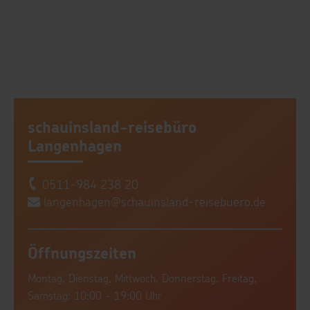
schauinsland-reisebüro
Langenhagen
0511-984 238 20
langenhagen@schauinsland-reisebuero.de
Öffnungszeiten
Montag, Dienstag, Mittwoch, Donnerstag, Freitag,
Samstag: 10:00 - 19:00 Uhr