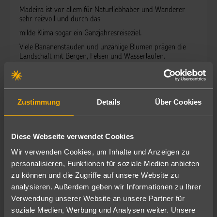
Madeira ist vor allem für Naturliebhaber und Wanderer
sehr reizvoll und durch das
milde Klima sogar ein Ganzjahresreiseziel.
Viele Bananenstauden und unzählige Blumen prägen die
Landschaft mit Bergen,
Felsen und Wasserläufen.
Es gibt auch etliche Meerwasserschwimmbäder wie zum
Beispiel in Sao Vicente.
Zustimmung
Details
Über Cookies
3. Tag Madeira
Auf dem Schiff gibt es 2 wunderbare Saunen und einen
angrenzendem Ruheraum mit der
Diese Webseite verwendet Cookies
Möglichkeit beim Ausruhen und Abkühlen auf das Meer zu
Wir verwenden Cookies, um Inhalte und Anzeigen zu
blicken.
personalisieren, Funktionen für soziale Medien anbieten
In der SPA-Abteilung kann man sich für umfangreiche
zu können und die Zugriffe auf unsere Website zu
Anwendungen, alleine und als Paar, anmelden.
analysieren. Außerdem geben wir Informationen zu Ihrer
Verwendung unserer Website an unsere Partner für
4. Tag La Palma
soziale Medien, Werbung und Analysen weiter. Unsere