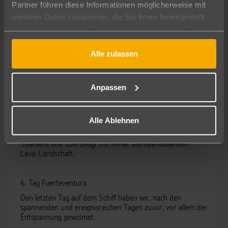
Der Nationalpark Caldera de Taburiente ist eine
Partner führen diese Informationen möglicherweise mit
wunderschöne Berglandschaft, die sehr gut für Wanderer
weiteren Daten zusammen, die Sie ihnen bereitgestellt
geeignet ist.
haben oder die sie im Rahmen Ihrer Nutzung der Dienste
Aber auch die Altstadt von Santa Cruz ist ein echter
gesammelt haben.
Hingucker und einen Abstecher wert.
Alle zulassen
Nachmittags wurde dann das Entertainment-Programm bei
einer Runde Shuffleboard getestet.
Anpassen
5. Tag Teneriffa
Wir starteten den Tag mit einem gemeinsamen Landausflug
Alle Ablehnen
in den Nationalpark Canadas del Teide - ein Muss, wenn
man auf Teneriffa ist. Der Teide ist der größte Berg
Spaniens und überzeugt mit seiner atemberaubenden
Lava-Landschaft.
6. Tag Fuerteventura
Den letzten Tag auf dem Schiff haben wir, nach den
spannenden und ereignisreichen Tagen zuvor, vor allem der
Entspannung gewidmet.