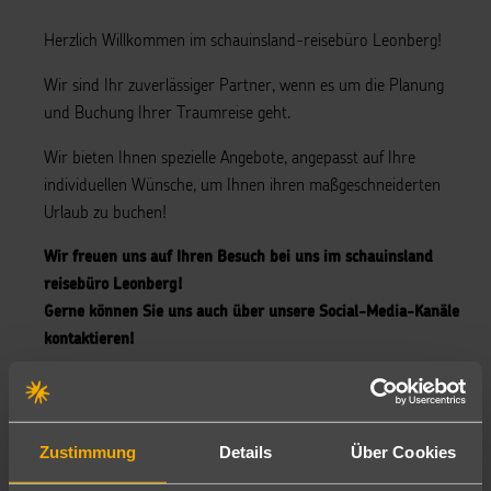
Herzlich Willkommen im schauinsland-reisebüro Leonberg!
Wir sind Ihr zuverlässiger Partner, wenn es um die Planung
und Buchung Ihrer Traumreise geht.
Wir bieten Ihnen spezielle Angebote, angepasst auf Ihre
individuellen Wünsche, um Ihnen ihren maßgeschneiderten
Urlaub zu buchen!
Wir freuen uns auf Ihren Besuch bei uns im schauinsland
reisebüro Leonberg!
Gerne können Sie uns auch über unsere Social-Media-Kanäle
kontaktieren!
Hier geht's zu unseren Google Bewertungen:
Bewerte uns hier 😎
Zustimmung
Details
Über Cookies
Wir sind immer gerne für Sie da!