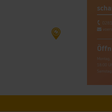
scha
0281
voer
Öffn
Montag, 
18:00 U
Samstag: