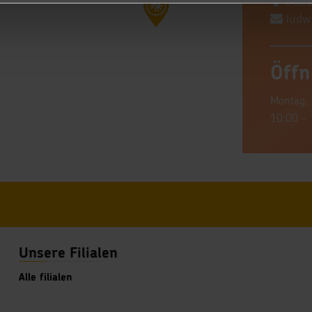
0621
ludw
Öffn
Montag, 
10:00 - 
Unsere Filialen
Alle filialen