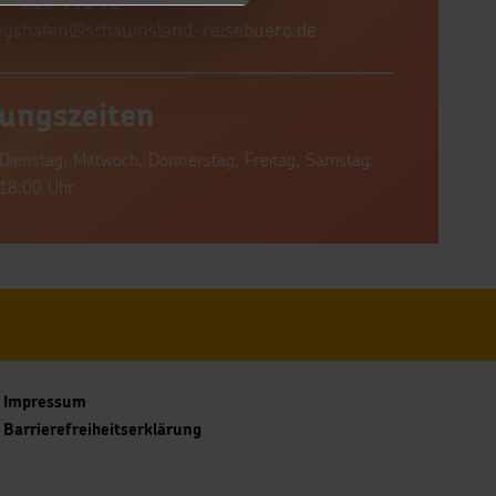
 - 629 991 92
igshafen@schauinsland-reisebuero.de
ungszeiten
Dienstag, Mittwoch, Donnerstag, Freitag, Samstag:
18:00 Uhr
Impressum
Barrierefreiheitserklärung