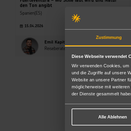
Fuerteventura – Wo Stille laut wird und Natur
den Ton angibt
Spanien(ES)
15.04.2026
Zustimmung
Emil Kapitanov
Reiseberater
Diese Webseite verwendet 
Wir verwenden Cookies, um I
und die Zugriffe auf unsere 
Website an unsere Partner fü
möglicherweise mit weiteren
der Dienste gesammelt habe
Alle Ablehnen