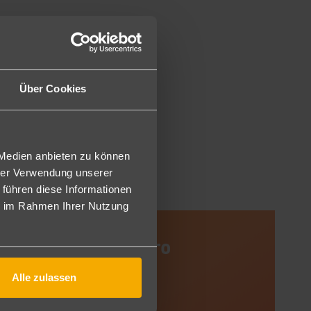
Über Cookies
 Medien anbieten zu können
hrer Verwendung unserer
 führen diese Informationen
ie im Rahmen Ihrer Nutzung
uinsland-reisebüro
wigshafen
Alle zulassen