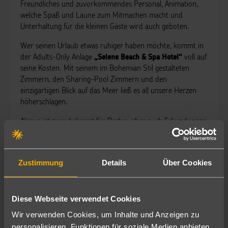
Freundliches und zuvorkommendes Personal, Animation,
welche Spaß und Laune zum Mitmachen macht und
Unterhaltung für die kleinen Gäste wird auch geboten.
Wer seinen Urlaub etwas ruhiger haben möchte, kommt in
der Adults-Only Anlage
voll auf
„Selene Beach & Spa Hotel“
seine Kosten. Mit seinem im Bohemian Stil gestalteten
Zimmern, den Sharing-Pool Zimmern und den
einzigartigen Blick auf das Meer ließ es all unsere Herzen
höherschlagen.
Alanya ist zwar bekannt für Partys, aber auch Erkundungen
in der umliegenden Landschaft ist hier möglich. Somit
empfehle ich euch einen Ausflug in das Taurusgebirge zum
Fluss
Hier lässt es sich gemütlich in den Chill-
„Dimcay“.
Zustimmung
Details
Über Cookies
Out- Bereichen entspannen.
Ihr wollt es noch ein wenig Historischer? Dann ist Side der
perfekte Ort. Mit seiner großen Auswahl an Hotels und der
Diese Webseite verwendet Cookies
antiken Altstadt ist diese Stadt definitiv eine Reise wert. Da
Wir verwenden Cookies, um Inhalte und Anzeigen zu
auch die kleinsten Urlauber auf Ihre Kosten kommen sollen,
personalisieren, Funktionen für soziale Medien anbieten