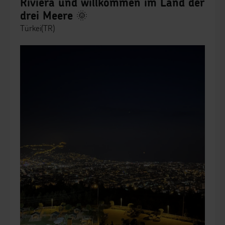
Riviera und willkommen im Land der
drei Meere 🌞
Türkei(TR)