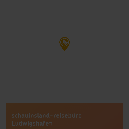
schauinsland-reisebüro
Ludwigshafen