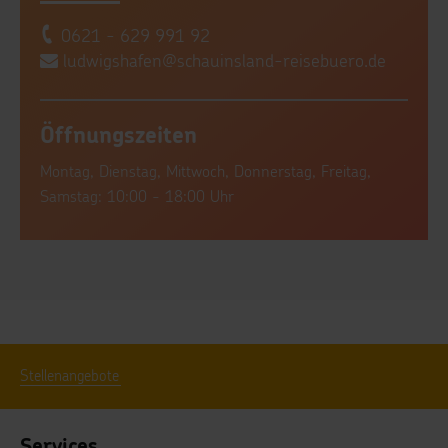
0621 - 629 991 92
ludwigshafen@schauinsland-reisebuero.de
Öffnungszeiten
Montag, Dienstag, Mittwoch, Donnerstag, Freitag,
Samstag: 10:00 - 18:00 Uhr
Stellenangebote
Services