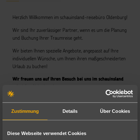
Herzlich Willkommen im schauinsland-reisebüro Oldenburg!
Wir sind Ihr zuverlässiger Partner, wenn es um die Planung
und Buchung Ihrer Traumreise geht.
Wir bieten Ihnen spezielle Angebote, angepasst auf Ihre
individuellen Wünsche, um Ihnen ihren maßgeschneiderten
Urlaub zu buchen!
Wir freuen uns auf Ihren Besuch bei uns im schauinsland
reisebüro Oldenburg!
Gerne können Sie uns auch über unsere Social-Media-Kanäle
kontaktieren!
Zustimmung
Details
Über Cookies
Hier geht's zu unseren Google Bewertungen:
Bewerte uns hier 😎
Diese Webseite verwendet Cookies
Wir sind immer gerne für Sie da!