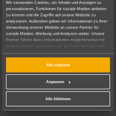
Wir verwenden Cookies, um Inhalte und Anzeigen zu
personalisieren, Funktionen für soziale Medien anbieten
zu können und die Zugriffe auf unsere Website zu
analysieren. Außerdem geben wir Informationen zu Ihrer
Verwendung unserer Website an unsere Partner für
soziale Medien, Werbung und Analysen weiter. Unsere
Partner führen diese Informationen möglicherweise mit
weiteren Daten zusammen, die Sie ihnen bereitgestellt
haben oder die sie im Rahmen Ihrer Nutzung der Dienste
Sebastian Recht
gesammelt haben.
Reiseberater
Alle zulassen
Meine Reiseberichte
Anpassen
Nur wer das Fernweh kennt, kann es bei anderen
entfachen!
Abenteuerlust gepaart mit Neugier und
Alle Ablehnen
Mehr anzelgen
Weltoffenheit: Diese Kombination ließ mich auf
Mauritius die Kultur der Einwohner erfahren, in
Ägypten und Marokko die verschiedensten