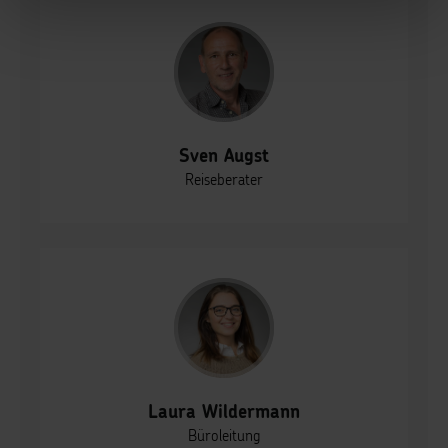
Märkte und Basare testen und in Österreich den
Wiener Zoo auf eine ganz spezielle Art entdecken.
Ein Zielgebiet liegt mir ganz besonders am Herzen
und das ist die Türkei. Von Kemer und Lara über
Side bis nach Alanya kenne ich so gut wie alle
Highlights in all den verschiedenen Hotels.
Sven Augst
Ich freue mich, meine Reiseerlebnisse mit Ihnen
teilen zu dürfen!
Reiseberater
Laura Wildermann
Büroleitung