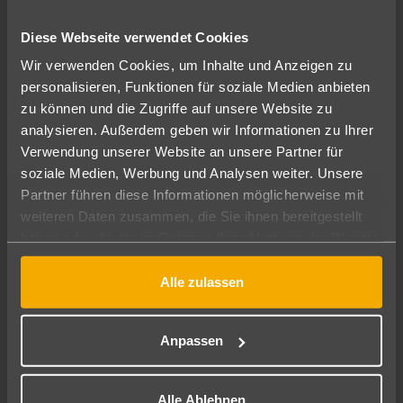
SCHAUINSLAND-REISEBÜRO WUPPERTAL
Wuppertal
Diese Webseite verwendet Cookies
Wir suchen Dich!… aber natürlich möchtest du erst einmal
Wir verwenden Cookies, um Inhalte und Anzeigen zu
wissen, wer dein zukünftiger Arbeitgeber ist, denn du sollst
personalisieren, Funktionen für soziale Medien anbieten
schließlich ein Teil unseres Teams werden.„Urlaub in besten
zu können und die Zugriffe auf unsere Website zu
Händen“- dafür sorgen wir!Eine spannende Reise, die schon
analysieren. Außerdem geben wir Informationen zu Ihrer
seit mehr als 100 Jahren andauert,...
Verwendung unserer Website an unsere Partner für
soziale Medien, Werbung und Analysen weiter. Unsere
Mehr
05.08.2026
Partner führen diese Informationen möglicherweise mit
weiteren Daten zusammen, die Sie ihnen bereitgestellt
haben oder die sie im Rahmen Ihrer Nutzung der Dienste
gesammelt haben.
Alle zulassen
To view this video, you must accept marketing cookies.
Anpassen
Alle Ablehnen