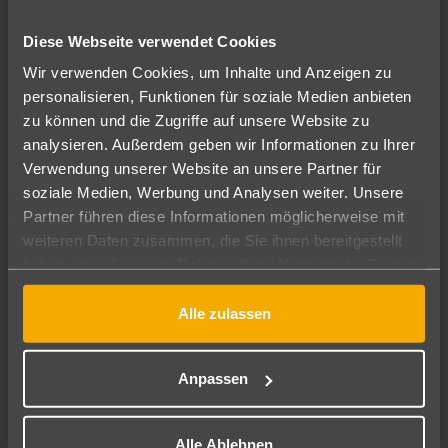
SCHAUINSLAND-REISEBÜRO BERO
Oberhausen
Diese Webseite verwendet Cookies
Wir suchen Dich! … aber natürlich möchtest du erst einmal
Wir verwenden Cookies, um Inhalte und Anzeigen zu
wissen, wer dein zukünftiger Arbeitgeber ist, denn du sollst
personalisieren, Funktionen für soziale Medien anbieten
schließlich ein Teil unseres Teams werden.„Urlaub in besten
zu können und die Zugriffe auf unsere Website zu
Händen“- dafür sorgen wir! Eine spannende Reise, die
analysieren. Außerdem geben wir Informationen zu Ihrer
schon seit mehr als 100 Jahren...
Verwendung unserer Website an unsere Partner für
soziale Medien, Werbung und Analysen weiter. Unsere
Mehr
05.08.2026
Partner führen diese Informationen möglicherweise mit
weiteren Daten zusammen, die Sie ihnen bereitgestellt
haben oder die sie im Rahmen Ihrer Nutzung der Dienste
gesammelt haben.
Alle zulassen
To view this video, you must accept marketing cookies.
Anpassen
Alle Ablehnen