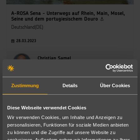
A-ROSA Sena - Unterwegs auf Rhein, Main, Mosel,
Seine und dem portugiesischem Douro ⚓
Deutschland(DE)
28.03.2023
Christian Samel
Reiseberater
Zustimmung
Details
Über Cookies
Diese Webseite verwendet Cookies
Wir verwenden Cookies, um Inhalte und Anzeigen zu
schauinsland-reisebüro Duisburg
personalisieren, Funktionen für soziale Medien anbieten
Innenhafen
zu können und die Zugriffe auf unsere Website zu
analysieren. Außerdem geben wir Informationen zu Ihrer