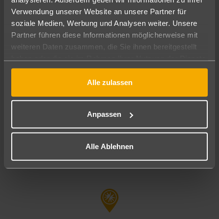
0203 - 994 05 690
Verwendung unserer Website an unsere Partner für
soziale Medien, Werbung und Analysen weiter. Unsere
duisburg-city@schauinsland-reisebuero.de
Partner führen diese Informationen möglicherweise mit
weiteren Daten zusammen, die Sie ihnen bereitgestellt
haben oder die sie im Rahmen Ihrer Nutzung der Dienste
Öffnungszeiten
gesammelt haben.
Montag, Dienstag, Mittwoch, Donnerstag, Freitag:
Alle zulassen
09:00 - 18:00 Uhr
Samstag: 09:00 - 13:00 Uhr
Anpassen
Alle Ablehnen