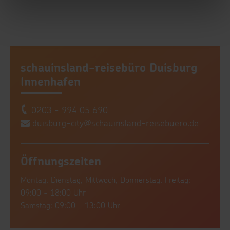
schauinsland-reisebüro Duisburg
Innenhafen
0203 - 994 05 690
duisburg-city@schauinsland-reisebuero.de
Öffnungszeiten
Montag, Dienstag, Mittwoch, Donnerstag, Freitag:
09:00 - 18:00 Uhr
Samstag: 09:00 - 13:00 Uhr