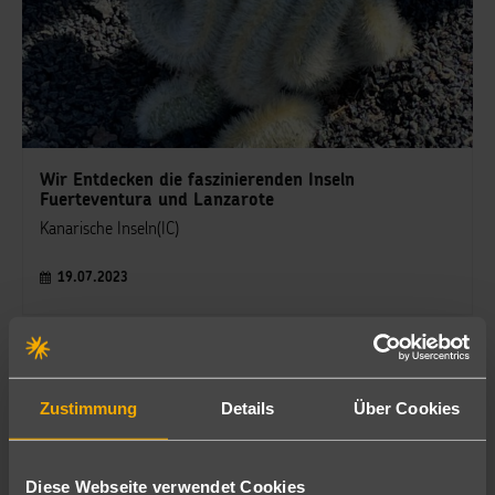
Wir Entdecken die faszinierenden Inseln
Fuerteventura und Lanzarote
Kanarische Inseln(IC)
19.07.2023
Lena Marie Kranhold
Reiseberaterin
Zustimmung
Details
Über Cookies
Diese Webseite verwendet Cookies