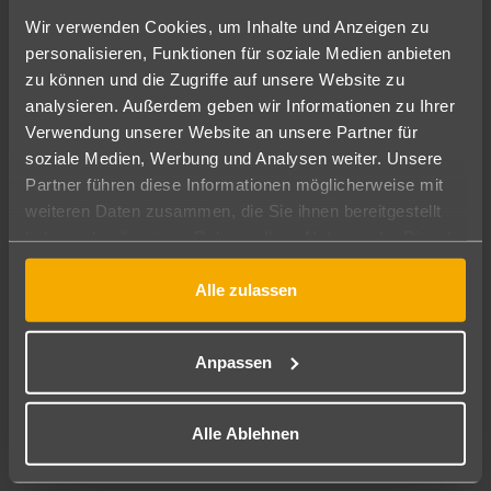
Wir verwenden Cookies, um Inhalte und Anzeigen zu
personalisieren, Funktionen für soziale Medien anbieten
zu können und die Zugriffe auf unsere Website zu
analysieren. Außerdem geben wir Informationen zu Ihrer
Verwendung unserer Website an unsere Partner für
soziale Medien, Werbung und Analysen weiter. Unsere
Partner führen diese Informationen möglicherweise mit
weiteren Daten zusammen, die Sie ihnen bereitgestellt
haben oder die sie im Rahmen Ihrer Nutzung der Dienste
„Bienvenidos a Mexiko“ 🌴
gesammelt haben.
Mexiko(MX)
Alle zulassen
28.12.2022
Anpassen
Daniel Schultheis
Alle Ablehnen
Büroleitung