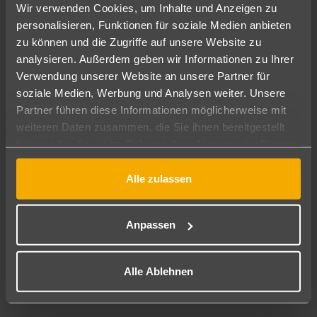
Wir verwenden Cookies, um Inhalte und Anzeigen zu
personalisieren, Funktionen für soziale Medien anbieten
zu können und die Zugriffe auf unsere Website zu
analysieren. Außerdem geben wir Informationen zu Ihrer
Verwendung unserer Website an unsere Partner für
soziale Medien, Werbung und Analysen weiter. Unsere
Partner führen diese Informationen möglicherweise mit
weiteren Daten zusammen, die Sie ihnen bereitgestellt
haben oder die sie im Rahmen Ihrer Nutzung der Dienste
gesammelt haben.
Die griechische Insel "Corfu" - zerklüftete Berge
Alle zulassen
und wunderschöne Küsten 🌴
Griechenland(GR)
Anpassen
29.07.2022
Leslie Banks
Alle Ablehnen
Reiseberaterin