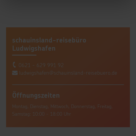
schauinsland-reisebüro
Ludwigshafen
0621 - 629 991 92
ludwigshafen@schauinsland-reisebuero.de
Öffnungszeiten
Montag, Dienstag, Mittwoch, Donnerstag, Freitag,
Samstag: 10:00 - 18:00 Uhr