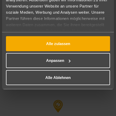
0203 - 994 056 90
Verwendung unserer Website an unsere Partner für
soziale Medien, Werbung und Analysen weiter. Unsere
duisburg-city@schauinsland-reisebuero.de
Partner führen diese Informationen möglicherweise mit
weiteren Daten zusammen, die Sie ihnen bereitgestellt
haben oder die sie im Rahmen Ihrer Nutzung der Dienste
Öffnungszeiten
gesammelt haben.
Montag, Dienstag, Mittwoch, Donnerstag, Freitag:
Alle zulassen
09:00 - 18:00 Uhr
Samstag: 10:00 - 14:00 Uhr
Anpassen
Alle Ablehnen