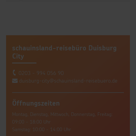
schauinsland-reisebüro Duisburg
City
0203 - 994 056 90
duisburg-city@schauinsland-reisebuero.de
Öffnungszeiten
Montag, Dienstag, Mittwoch, Donnerstag, Freitag:
09:00 - 18:00 Uhr
Samstag: 10:00 - 14:00 Uhr