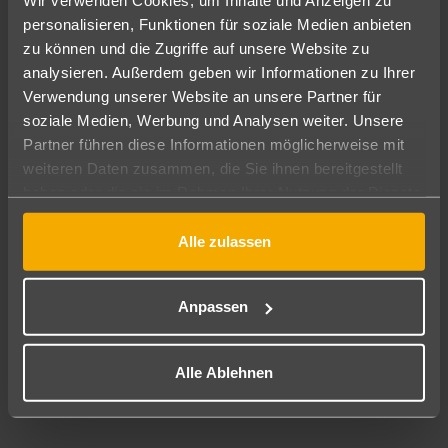
Wir verwenden Cookies, um Inhalte und Anzeigen zu
personalisieren, Funktionen für soziale Medien anbieten
zu können und die Zugriffe auf unsere Website zu
analysieren. Außerdem geben wir Informationen zu Ihrer
Verwendung unserer Website an unsere Partner für
soziale Medien, Werbung und Analysen weiter. Unsere
Partner führen diese Informationen möglicherweise mit
weiteren Daten zusammen, die Sie ihnen bereitgestellt
Thailand, Koh Samui
haben oder die sie im Rahmen Ihrer Nutzung der Dienste
gesammelt haben.
Thailand(TH)
Alle zulassen
15.08.2025
Anpassen
Calvin Hackbarth
Reiseberater - Auszubildender
Alle Ablehnen