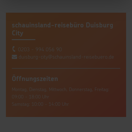
schauinsland-reisebüro Duisburg
City
0203 - 994 056 90
duisburg-city@schauinsland-reisebuero.de
Öffnungszeiten
Montag, Dienstag, Mittwoch, Donnerstag, Freitag:
09:00 - 18:00 Uhr
Samstag: 10:00 - 14:00 Uhr