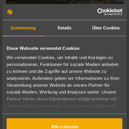
Zustimmung
Details
Über Cookies
Die griechische Insel "Corfu" - zerklüftete Berge
Diese Webseite verwendet Cookies
und wunderschöne Küsten 🌴
Wir verwenden Cookies, um Inhalte und Anzeigen zu
Griechenland(GR)
personalisieren, Funktionen für soziale Medien anbieten
zu können und die Zugriffe auf unsere Website zu
29.07.2022
analysieren. Außerdem geben wir Informationen zu Ihrer
Verwendung unserer Website an unsere Partner für
Olesja Göhrich
soziale Medien, Werbung und Analysen weiter. Unsere
Büroleitung
Partner führen diese Informationen möglicherweise mit
weiteren Daten zusammen, die Sie ihnen bereitgestellt
haben oder die sie im Rahmen Ihrer Nutzung der Dienste
gesammelt haben.
Alle zulassen