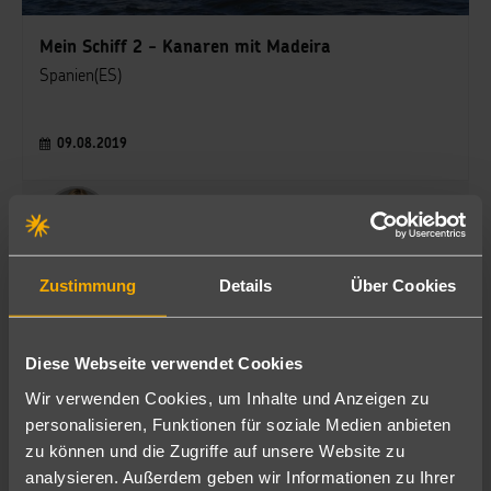
Mein Schiff 2 - Kanaren mit Madeira
Spanien(ES)
09.08.2019
Olesja Göhrich
Büroleitung
Zustimmung
Details
Über Cookies
Diese Webseite verwendet Cookies
Wir verwenden Cookies, um Inhalte und Anzeigen zu
schauinsland-reisebüro
personalisieren, Funktionen für soziale Medien anbieten
zu können und die Zugriffe auf unsere Website zu
Langenhagen
analysieren. Außerdem geben wir Informationen zu Ihrer