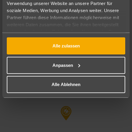
Verwendung unserer Website an unsere Partner für
0511-984 238 20
soziale Medien, Werbung und Analysen weiter. Unsere
langenhagen@schauinsland-reisebuero.de
Partner führen diese Informationen möglicherweise mit
weiteren Daten zusammen, die Sie ihnen bereitgestellt
haben oder die sie im Rahmen Ihrer Nutzung der Dienste
Öffnungszeiten
gesammelt haben.
Alle zulassen
Montag, Dienstag, Mittwoch, Donnerstag, Freitag,
Samstag: 10:00 - 19:00 Uhr
Anpassen
Alle Ablehnen